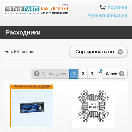
Google+
Корзина
Аутентификация
Расходники
Сортировать по
Есть 53 товаров
...
6
Предыдущая
1
2
3
Далее