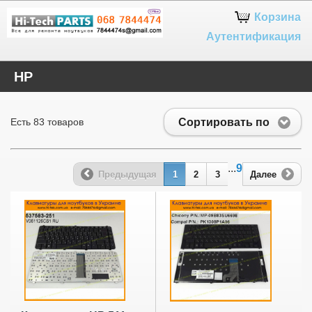
Google+
Корзина
Аутентификация
HP
Сортировать по
Есть 83 товаров
...
9
Предыдущая
1
2
3
Далее