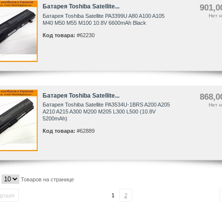
Батарея Toshiba Satellite...
901,0
Батарея Toshiba Satellite PA3399U A80 A100 A105
Нет н
M40 M50 M55 M100 10.8V 6600mAh Black
Код товара:
#62230
Батарея Toshiba Satellite...
868,0
Батарея Toshiba Satellite PA3534U-1BRS A200 A205
Нет н
A210 A215 A300 M200 M205 L300 L500 (10.8V
5200mAh)
Код товара:
#62889
Товаров на странице
дущая
1
2