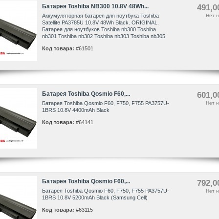
Батарея Toshiba NB300 10.8V 48Wh...
491,0
Аккумуляторная батарея для ноутбука Toshiba
Нет н
Satellite PA3785U 10.8V 48Wh Black. ORIGINAL.
Батарея для ноутбуков Toshiba nb300 Toshiba
nb301 Toshiba nb302 Toshiba nb303 Toshiba nb305
Код товара:
#61501
Батарея Toshiba Qosmio F60,...
601,0
Батарея Toshiba Qosmio F60, F750, F755 PA3757U-
Нет н
1BRS 10.8V 4400mAh Black
Код товара:
#64141
Батарея Toshiba Qosmio F60,...
792,0
Батарея Toshiba Qosmio F60, F750, F755 PA3757U-
Нет н
1BRS 10.8V 5200mAh Black (Samsung Cell)
Код товара:
#63115