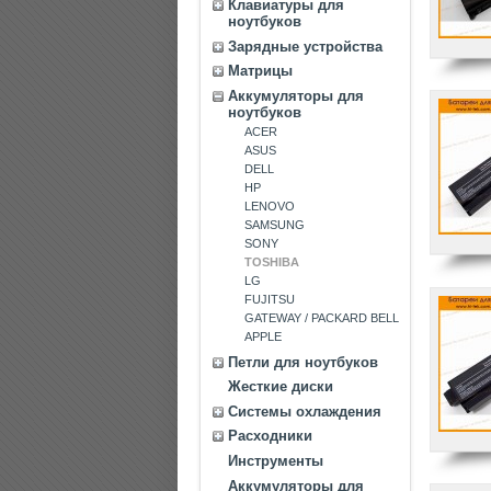
Клавиатуры для
ноутбуков
Зарядные устройства
Матрицы
Аккумуляторы для
ноутбуков
ACER
ASUS
DELL
HP
LENOVO
SAMSUNG
SONY
TOSHIBA
LG
FUJITSU
GATEWAY / PACKARD BELL
APPLE
Петли для ноутбуков
Жесткие диски
Системы охлаждения
Расходники
Инструменты
Аккумуляторы для