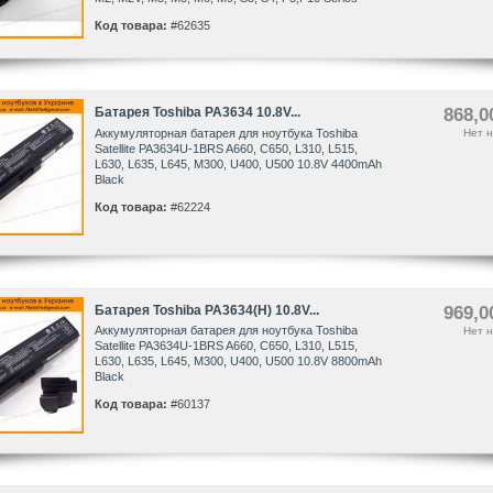
Код товара:
#62635
Батарея Toshiba PA3634 10.8V...
868,0
Аккумуляторная батарея для ноутбука Toshiba
Нет н
Satellite PA3634U-1BRS A660, C650, L310, L515,
L630, L635, L645, M300, U400, U500 10.8V 4400mAh
Black
Код товара:
#62224
Батарея Toshiba PA3634(H) 10.8V...
969,0
Аккумуляторная батарея для ноутбука Toshiba
Нет н
Satellite PA3634U-1BRS A660, C650, L310, L515,
L630, L635, L645, M300, U400, U500 10.8V 8800mAh
Black
Код товара:
#60137