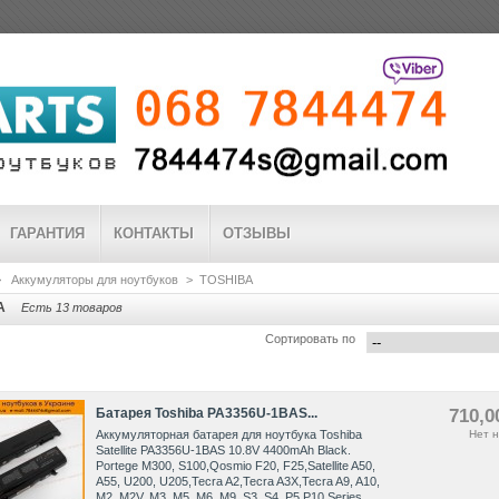
ГАРАНТИЯ
КОНТАКТЫ
ОТЗЫВЫ
>
Аккумуляторы для ноутбуков
>
TOSHIBA
A
Есть 13 товаров
Сортировать по
Батарея Toshiba PA3356U-1BAS...
710,0
Аккумуляторная батарея для ноутбука Toshiba
Нет н
Satellite PA3356U-1BAS 10.8V 4400mAh Black.
Portege M300, S100,Qosmio F20, F25,Satellite A50,
A55, U200, U205,Tecra A2,Tecra A3X,Tecra A9, A10,
M2, M2V, M3, M5, M6, M9, S3, S4, P5,P10 Series