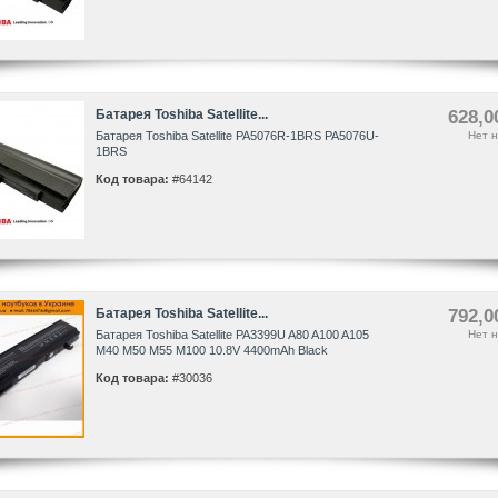
Батарея Toshiba Satellite...
628,0
Батарея Toshiba Satellite PA5076R-1BRS PA5076U-
Нет н
1BRS
Код товара:
#64142
Батарея Toshiba Satellite...
792,0
Батарея Toshiba Satellite PA3399U A80 A100 A105
Нет н
M40 M50 M55 M100 10.8V 4400mAh Black
Код товара:
#30036