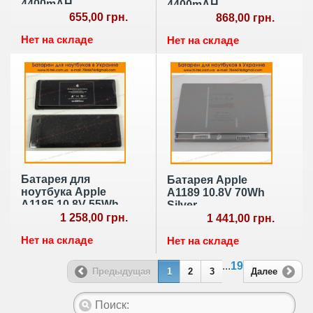
4400mAH
4400mAH
(BATBL50L6)
655,00 грн.
(AS07B31)
868,00 грн.
Нет на складе
Нет на складе
Батарея для
Батарея Apple
ноутбука Apple
A1189 10.8V 70Wh
A1185 10.8V 55Wh
Silver
Black
1 258,00 грн.
1 441,00 грн.
Нет на складе
Нет на складе
...
19
Предыдущая
1
2
3
Далее