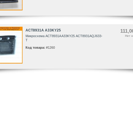
ACT8931A A33KY25
111,0
Микросхема ACT8931A A33KY25 ACT8931AQJ633-
Нет н
T
Код товара:
#1260