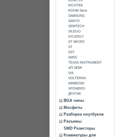
RICHTEK
ROHM Semi
SAMSUNG
SANYO
SEMTECH
SILEGO
SYLERGY
ST MICRO
ST
SST
SMSC
TEXAS INSTRUMENT
uPI SEMI
VIA
VOLTERRA
WINBOND
XPOWERS
ДРУГИЕ
BGA чипы
Мосфеты
Разборка ноутбуков
Разъемы
SMD Резисторы
Клавиатуры для