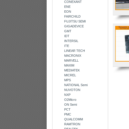
CONEXANT
ENE
EON
FAIRCHILD
FUJITSU SEMI
GIGADEVICE
GMT
IDT
INTERSIL
ITE
LINEAR TECH
MACRONIX
MARVELL
MAXIM
MEDIATEK
MICREL
MPS
NATIONAL Semi
NUVOTON
NXP
O2Micro
ON Semi
PCT
PMC
QUALCOMM
RAMTRON
REALTEK