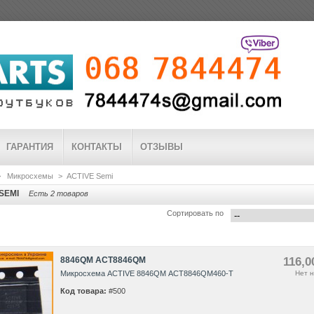
ГАРАНТИЯ
КОНТАКТЫ
ОТЗЫВЫ
>
Микросхемы
>
ACTIVE Semi
SEMI
Есть 2 товаров
Сортировать по
8846QM ACT8846QM
116,0
Микросхема ACTIVE 8846QM ACT8846QM460-T
Нет н
Код товара:
#500