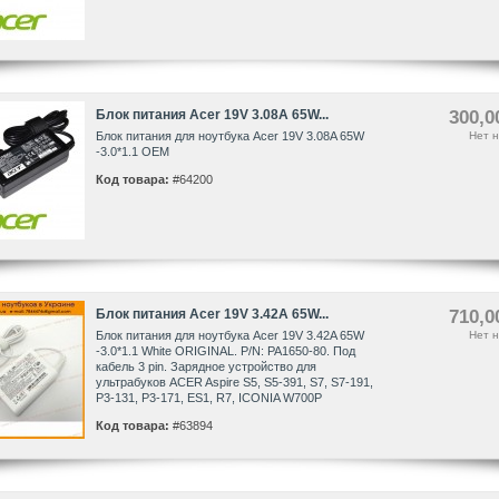
Блок питания Acer 19V 3.08A 65W...
300,0
Блок питания для ноутбука Acer 19V 3.08A 65W
Нет н
-3.0*1.1 OEM
Код товара:
#64200
Блок питания Acer 19V 3.42A 65W...
710,0
Блок питания для ноутбука Acer 19V 3.42A 65W
Нет н
-3.0*1.1 White ORIGINAL. P/N: PA1650-80. Под
кабель 3 pin. Зарядное устройство для
ультрабуков ACER Aspire S5, S5-391, S7, S7-191,
P3-131, P3-171, ES1, R7, ICONIA W700P
Код товара:
#63894