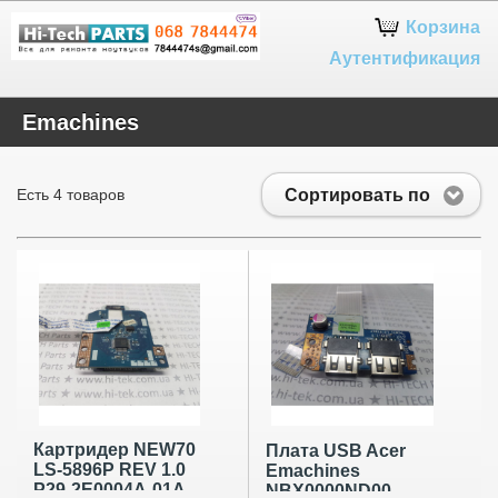
Google+
Корзина
Аутентификация
Emachines
Сортировать по
Есть 4 товаров
Картридер NEW70
Плата USB Acer
LS-5896P REV 1.0
Emachines
P29-2E0004A-01A
NBX0000ND00