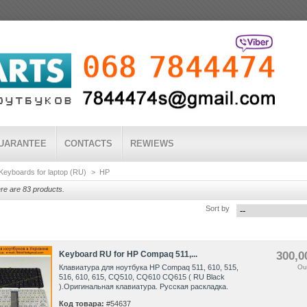
UARANTEE
CONTAСTS
REWIEWS
Keyboards for laptop (RU)
>
HP
e are 83 products.
Sort by
Keyboard RU for HP Compaq 511,...
300,0
Клавиатура для ноутбука HP Compaq 511, 610, 515,
Ou
516, 610, 615, CQ510, CQ610 CQ615 ( RU Black
).Оригинальная клавиатура. Русская раскладка.
Код товара:
#54637