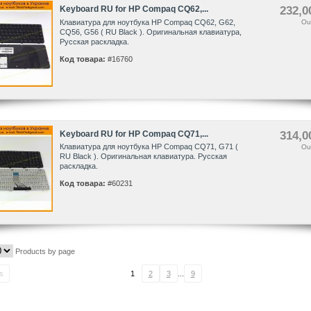
Keyboard RU for HP Compaq CQ62,...
232,0
Клавиатура для ноутбука HP Compaq CQ62, G62,
Ou
CQ56, G56 ( RU Black ). Оригинальная клавиатура,
Русская раскладка.
Код товара:
#16760
Keyboard RU for HP Compaq CQ71,...
314,0
Клавиатура для ноутбука HP Compaq CQ71, G71 (
Ou
RU Black ). Оригинальная клавиатура. Русская
раскладка.
Код товара:
#60231
Products by page
s
1
2
3
...
9