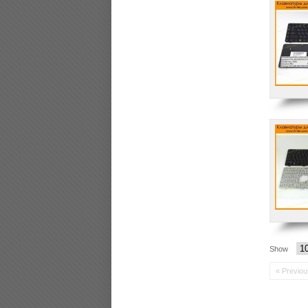
Show
« Previou