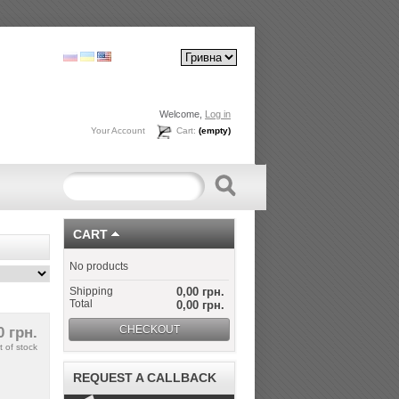
Welcome,
Log in
Your Account
Cart:
(empty)
CART
No products
Shipping
0,00 грн.
Total
0,00 грн.
CHECKOUT
0 грн.
t of stock
REQUEST A CALLBACK