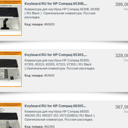
Keyboard RU for HP Compaq 6530B,...
396,0
Клавиатура для ноутбука HP Compaq 6530B, 6535B
Ou
( RU Black ). Оригинальная клавиатура. Русская
раскладка.
Код товара:
#60693
Keyboard RU for HP Compaq 6530S,...
328,0
Клавиатура для ноутбука HP Compaq 6530S,
Ou
6730S, 6531S, 6535S, 6731S, 6735S ( RU Black
).Оригинальная клавиатура. Русская раскладка.
Код товара:
#54942
Keyboard RU for HP Compaq 6830S...
367,0
Клавиатура для ноутбука HP Compaq 6830S
Ou
466200-251 490327-251 V071326BS1( RU Black ).
Оригинальная клавиатура. Русская раскладка.
Код товара:
#62450