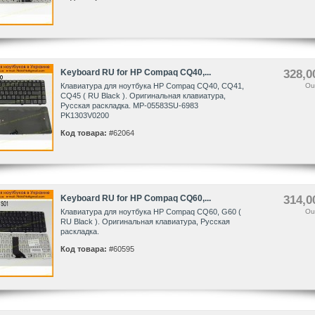
Keyboard RU for HP Compaq CQ40,...
328,0
Клавиатура для ноутбука HP Compaq CQ40, CQ41,
Ou
CQ45 ( RU Black ). Оригинальная клавиатура,
Русская раскладка. MP-05583SU-6983
PK1303V0200
Код товара:
#62064
Keyboard RU for HP Compaq CQ60,...
314,0
Клавиатура для ноутбука HP Compaq CQ60, G60 (
Ou
RU Black ). Оригинальная клавиатура, Русская
раскладка.
Код товара:
#60595