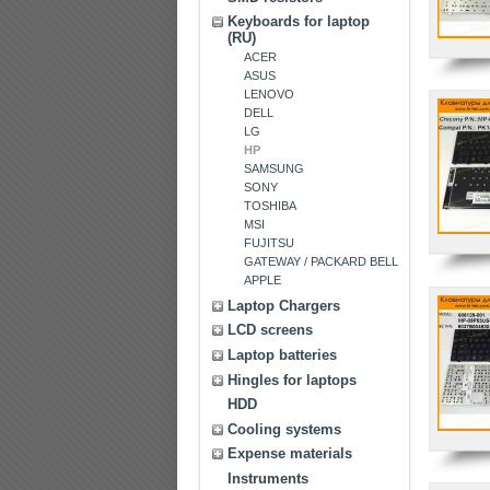
Keyboards for laptop
(RU)
ACER
ASUS
LENOVO
DELL
LG
HP
SAMSUNG
SONY
TOSHIBA
MSI
FUJITSU
GATEWAY / PACKARD BELL
APPLE
Laptop Chargers
LCD screens
Laptop batteries
Hingles for laptops
HDD
Cooling systems
Expense materials
Instruments