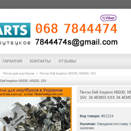
ГАРАНТИЯ
КОНТАКТЫ
ОТЗЫВЫ
>
Петли для ноутбуков
>
Петли Dell Inspiron N5030, N5020, 15V
ell Inspiron N5030, N5020, 15V
Петли Dell Inspiron N5030, N
15V. 34.4EM03.XXX 34.4EM
Код товара: #
61224
Наличие:
Ожидаем поставку. 
наличии.