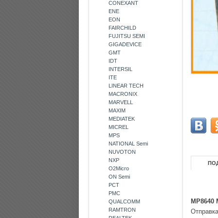
CONEXANT
ENE
EON
FAIRCHILD
FUJITSU SEMI
GIGADEVICE
GMT
IDT
INTERSIL
ITE
LINEAR TECH
MACRONIX
MARVELL
MAXIM
MEDIATEK
MICREL
MPS
NATIONAL Semi
NUVOTON
NXP
ПО
O2Micro
ON Semi
PCT
PMC
MP8640 
QUALCOMM
RAMTRON
Отправк
REALTEK