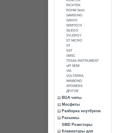
RICHTEK
ROHM Semi
SAMSUNG
SANYO
SEMTECH
SILEGO
SYLERGY
ST MICRO
ST
SST
SMSC
TEXAS INSTRUMENT
uPI SEMI
VIA
VOLTERRA
WINBOND
XPOWERS
ДРУГИЕ
BGA чипы
Мосфеты
Разборка ноутбуков
Разъемы
SMD Резисторы
Клавиатуры для