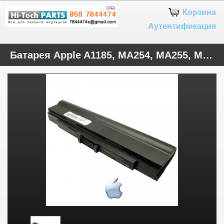
Google+
Корзина
Аутентификация
Батарея Apple A1185, MA254, MA255, MA699, MA700, MB061, MB062, MB402, MB403